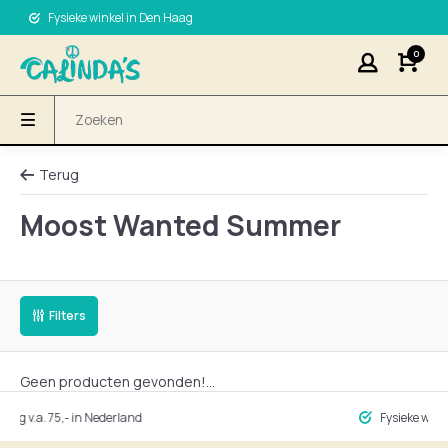
Fysieke winkel in Den Haag
0
Terug
Moost Wanted Summer
Filters
Geen producten gevonden!...
ng v.a. 75,- in Nederland
Fysieke winke