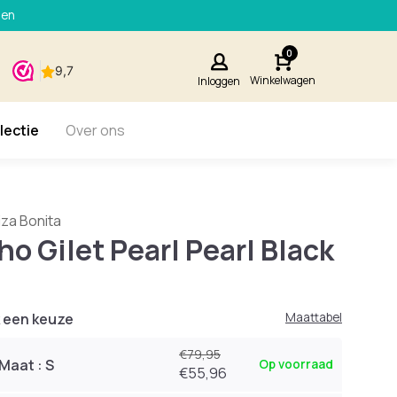
den
0
Winkelwagen
Inloggen
lectie
Over ons
biza Bonita
ho Gilet Pearl Pearl Black
 een keuze
Maattabel
€79,95
Maat : S
Op voorraad
€55,96