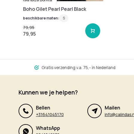
Boho Gilet Pearl Pearl Black
beschikbare maten:
S
79,95
79,95
Gratis verzending v.a. 75,- in Nederland
Kunnen we je helpen?
Bellen
Mailen
+31641045170
info@calindas.n
WhatsApp