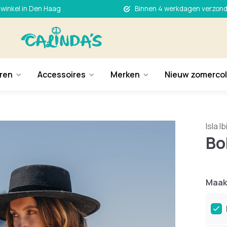
 winkel in Den Haag
Binnen 4 werkdagen verzon
ren
Accessoires
Merken
Nieuw zomercol
Isla I
Bo
Maak