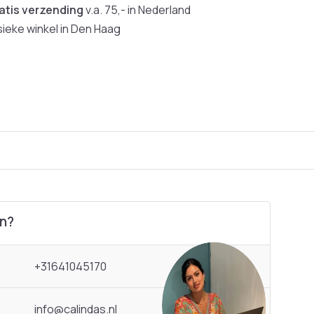
atis verzending
v.a. 75,- in Nederland
sieke winkel in Den Haag
en?
+31641045170
info@calindas.nl