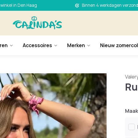
 winkel in Den Haag
Binnen 4 werkdagen verzon
ren
Accessoires
Merken
Nieuw zomercol
Valer
Ru
Maak