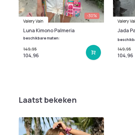
-30%
Valery Vain
Valery Va
Luna Kimono Palmeria
Jada Pa
beschikbare maten:
beschikb
149,95
149,95
104,96
104,96
Laatst bekeken