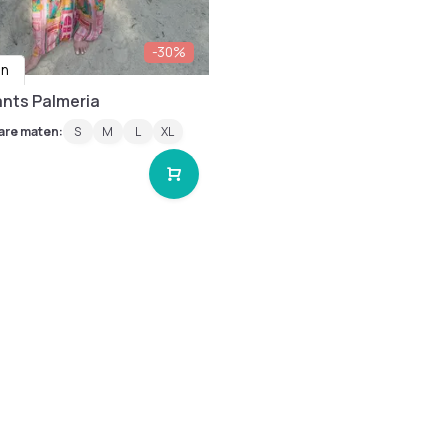
-30%
in
nts Palmeria
are maten:
S
M
L
XL