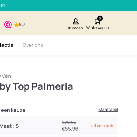
den
0
Winkelwagen
Inloggen
lectie
Over ons
y Vain
by Top Palmeria
 een keuze
Maattabel
€79,95
Maat : S
Uitverkocht
€55,96