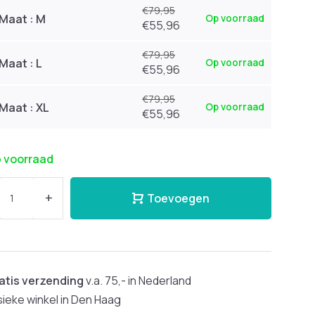
€79,95
Maat : M
Op voorraad
€55,96
€79,95
Maat : L
Op voorraad
€55,96
€79,95
Maat : XL
Op voorraad
€55,96
 voorraad
+
Toevoegen
atis verzending
v.a. 75,- in Nederland
sieke winkel in Den Haag