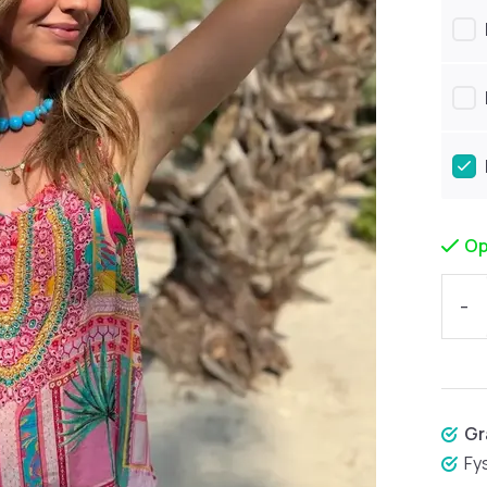
Op
-
Gr
Fy