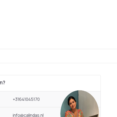
en?
+31641045170
info@calindas.nl