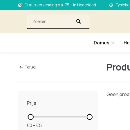
Gratis verzending v.a. 75,- in Nederland
Fysieke
Dames
He
Produ
Terug
Geen produ
Prijs
€0 - €5