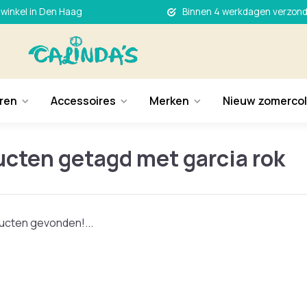
 winkel in Den Haag
Binnen 4 werkdagen verzon
ren
Accessoires
Merken
Nieuw zomercol
cten getagd met garcia rok
cten gevonden!...