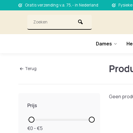
Gratis verzending v.a. 75,- in Nederland
Fysieke
Dames
He
Produ
Terug
Geen produ
Prijs
€0 - €5