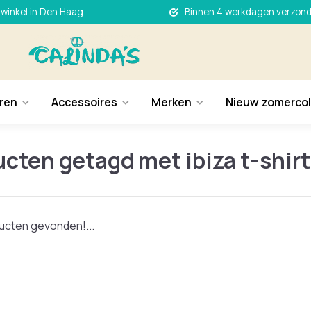
 winkel in Den Haag
Binnen 4 werkdagen verzon
ren
Accessoires
Merken
Nieuw zomercol
cten getagd met ibiza t-shirt
cten gevonden!...