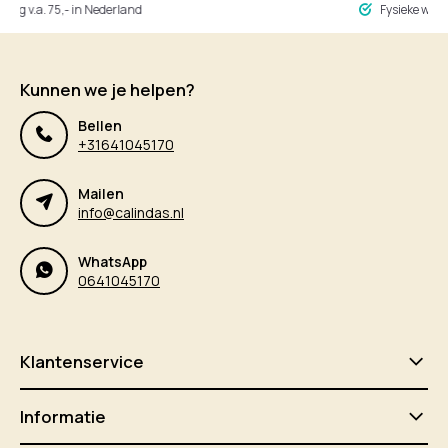
ng v.a. 75,- in Nederland
Fysieke winke
Kunnen we je helpen?
Bellen
+31641045170
Mailen
info@calindas.nl
WhatsApp
0641045170
Klantenservice
Informatie