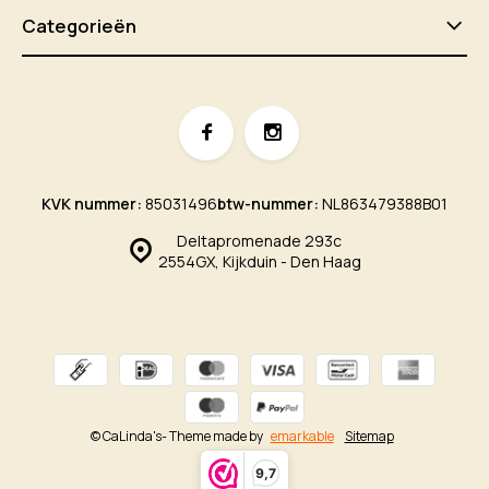
Categorieën
KVK nummer:
85031496
btw-nummer:
NL863479388B01
Deltapromenade 293c
2554GX, Kijkduin - Den Haag
© CaLinda's
- Theme made by
emarkable
Sitemap
9,7