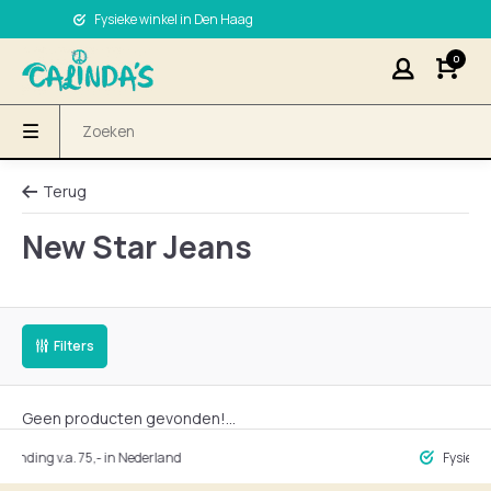
Fysieke winkel in Den Haag
0
Terug
New Star Jeans
Filters
Geen producten gevonden!...
ng v.a. 75,- in Nederland
Fysieke winke