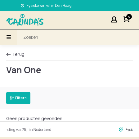
Fysieke winkel in Den Haag
0
Terug
Van One
Filters
Geen producten gevonden!...
ng v.a. 75,- in Nederland
Fysieke winke