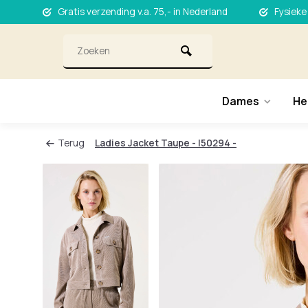
Gratis verzending v.a. 75,- in Nederland
Fysieke
Dames
He
Terug
Ladies Jacket Taupe - I50294 -