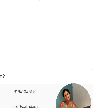
en?
+31641045170
info@calindas.nl