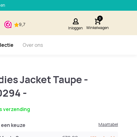
den
0
Winkelwagen
Inloggen
lectie
Over ons
dies Jacket Taupe -
0294 -
s verzending
 een keuze
Maattabel