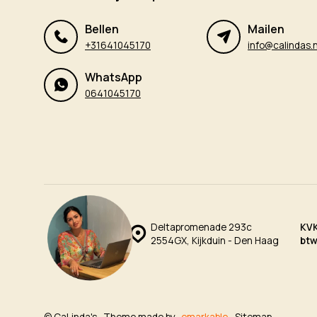
Bellen
Mailen
+31641045170
info@calindas.n
WhatsApp
0641045170
Deltapromenade 293c
KV
2554GX, Kijkduin - Den Haag
bt