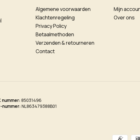
Algemene voorwaarden
Mijn accou
Klachtenregeling
Over ons
l
Privacy Policy
Betaalmethoden
Verzenden & retourneren
Contact
K nummer:
85031496
w-nummer:
NL863479388B01