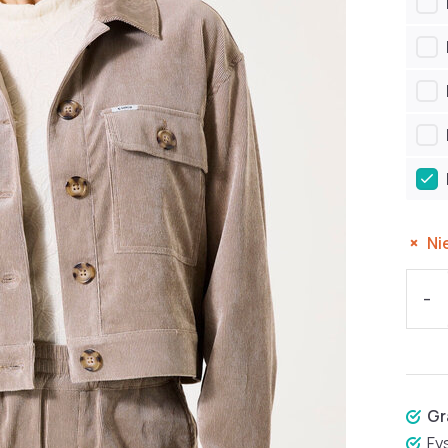
Ni
-
Gr
Fy