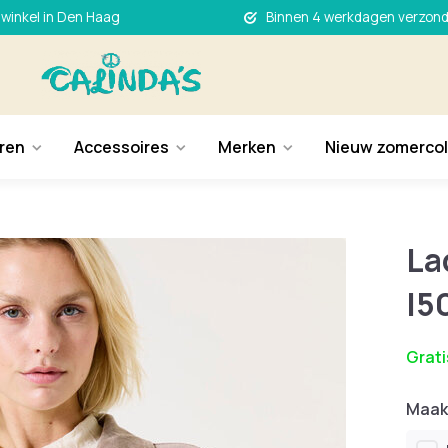
 winkel in Den Haag
Binnen 4 werkdagen verzon
ren
Accessoires
Merken
Nieuw zomercol
La
I5
Grati
Maak