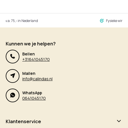
ng v.a. 75,- in Nederland
Fysieke winke
Kunnen we je helpen?
Bellen
+31641045170
Mailen
info@calindas.nl
WhatsApp
0641045170
Klantenservice