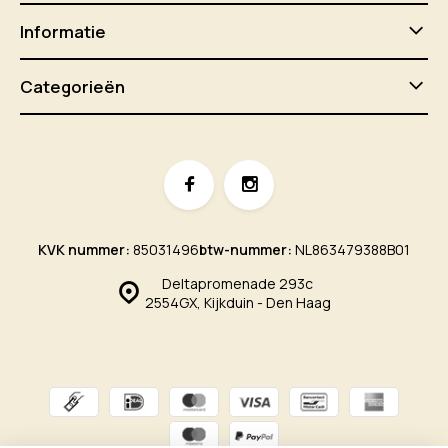
Informatie
Categorieën
KVK nummer:
85031496
btw-nummer:
NL863479388B01
Deltapromenade 293c
2554GX, Kijkduin - Den Haag