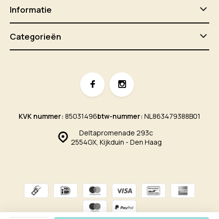
Informatie
Categorieën
KVK nummer:
85031496
btw-nummer:
NL863479388B01
Deltapromenade 293c
2554GX, Kijkduin - Den Haag