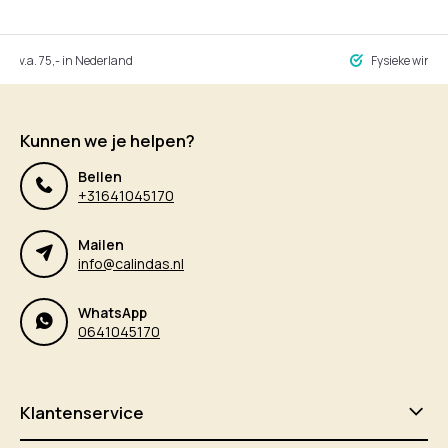
ng v.a. 75,- in Nederland
Fysieke winke
Kunnen we je helpen?
Bellen
+31641045170
Mailen
info@calindas.nl
WhatsApp
0641045170
Klantenservice