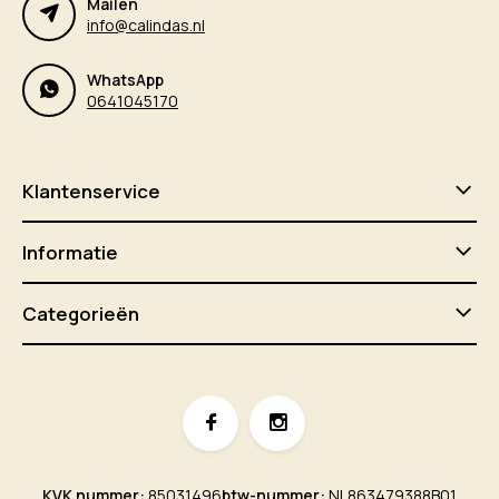
Mailen
info@calindas.nl
WhatsApp
0641045170
Klantenservice
Informatie
Categorieën
KVK nummer:
85031496
btw-nummer:
NL863479388B01