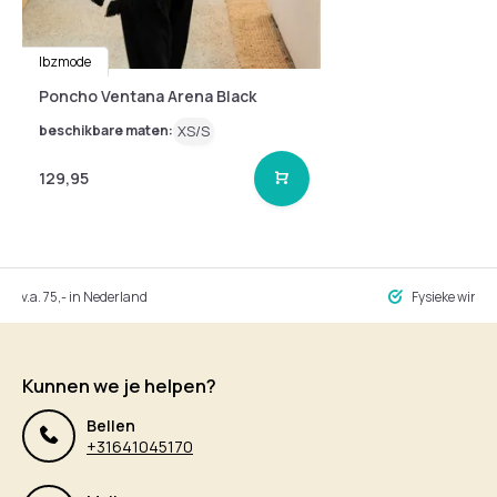
Ibzmode
Poncho Ventana Arena Black
beschikbare maten:
XS/S
129,95
ng v.a. 75,- in Nederland
Fysieke winke
Kunnen we je helpen?
Bellen
+31641045170