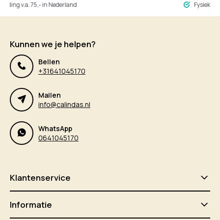
ng v.a. 75,- in Nederland
Fysieke winke
Kunnen we je helpen?
Bellen
+31641045170
Mailen
info@calindas.nl
WhatsApp
0641045170
Klantenservice
Informatie