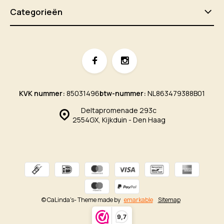
Categorieën
KVK nummer:
85031496
btw-nummer:
NL863479388B01
Deltapromenade 293c
2554GX, Kijkduin - Den Haag
© CaLinda's
- Theme made by
emarkable
Sitemap
9,7