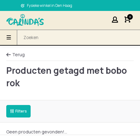
Fysieke winkel in Den Haag
0
Terug
Producten getagd met bobo
rok
Filters
Geen producten gevonden!...