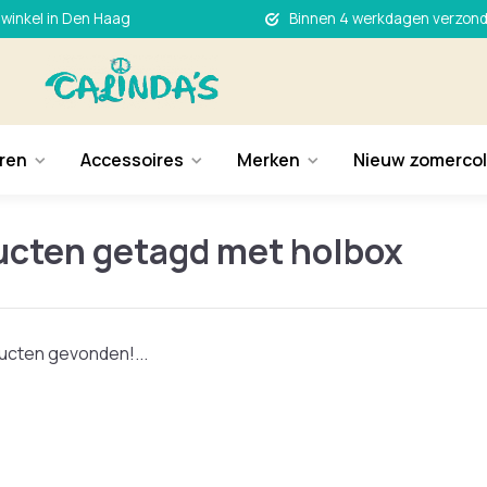
 winkel in Den Haag
Binnen 4 werkdagen verzon
ren
Accessoires
Merken
Nieuw zomercol
ucten getagd met holbox
cten gevonden!...