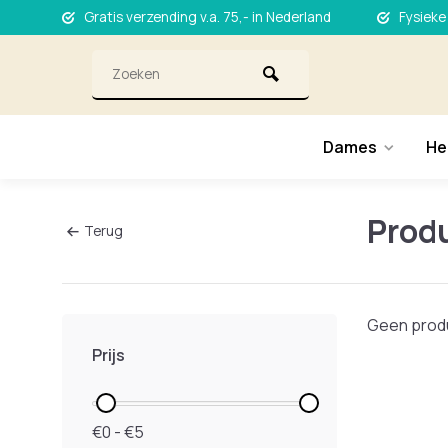
Gratis verzending v.a. 75,- in Nederland
Fysieke
Dames
He
Prod
Terug
Geen produ
Prijs
€0 - €5