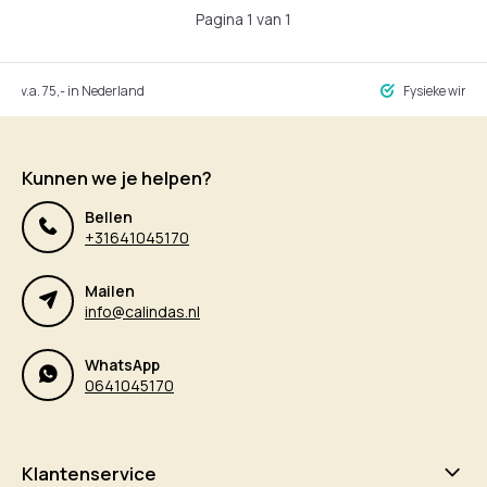
Pagina 1 van 1
ng v.a. 75,- in Nederland
Fysieke winke
Kunnen we je helpen?
Bellen
+31641045170
Mailen
info@calindas.nl
WhatsApp
0641045170
Klantenservice