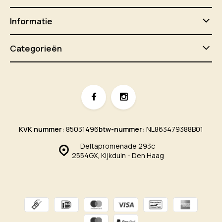
Informatie
Categorieën
KVK nummer:
85031496
btw-nummer:
NL863479388B01
Deltapromenade 293c
2554GX, Kijkduin - Den Haag