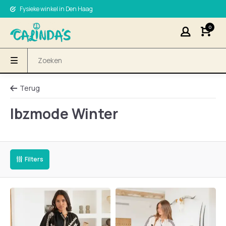
Fysieke winkel in Den Haag
0
Terug
Ibzmode Winter
Filters