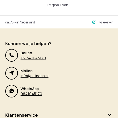
Pagina 1 van 1
ng v.a. 75,- in Nederland
Fysieke winke
Kunnen we je helpen?
Bellen
+31641045170
Mailen
info@calindas.nl
WhatsApp
0641045170
Klantenservice