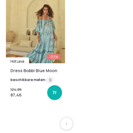
-30%
Hot Lava
Dress Bobbi Blue Moon
beschikbare maten:
S
124,95
87,46
1