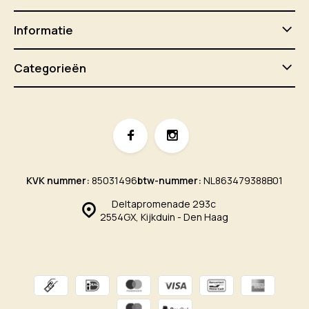
Informatie
Categorieën
KVK nummer:
85031496
btw-nummer:
NL863479388B01
Deltapromenade 293c
2554GX, Kijkduin - Den Haag